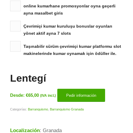
online kumarhane promosyonlar oyna geçerli
ayna masalbet giris
Çevrimiçi kumar kuruluşu bonuslar oyunları
yönet aktif ayna 7 slots
Taşınabilir sürüm çevrimiçi kumar platformu slot
makinelerinde kumar oynamak için ödüller ile.
Lentegí
Desde:
€
65,00
Pedir información
(IVA incl.)
Categorías:
Barranquismo
,
Barranquismo Granada
Localización
: Granada