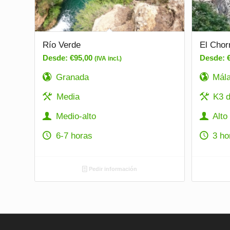
Río Verde
El Chor
Desde:
€
95,00
Desde:
(IVA incl.)
Granada
Mál
Media
K3 di
Medio-alto
Alto
6-7 horas
3 ho
Pedir información