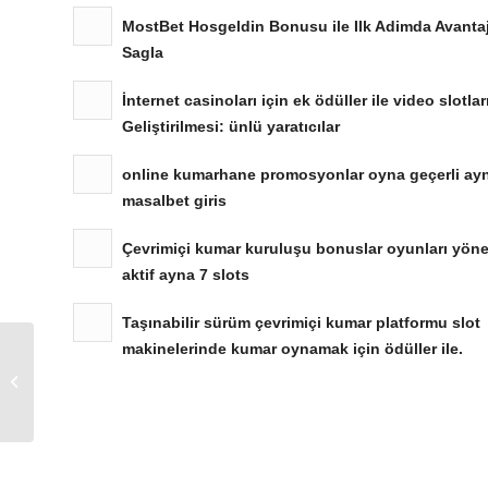
MostBet Hosgeldin Bonusu ile Ilk Adimda Avanta
Sagla
İnternet casinoları için ek ödüller ile video slotlar
Geliştirilmesi: ünlü yaratıcılar
online kumarhane promosyonlar oyna geçerli ay
masalbet giris
Çevrimiçi kumar kuruluşu bonuslar oyunları yöne
aktif ayna 7 slots
Taşınabilir sürüm çevrimiçi kumar platformu slot
makinelerinde kumar oynamak için ödüller ile.
Arroyo Majales