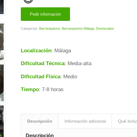
Pedir información
Categorías:
Barranquismo
,
Barranquismo Málaga
,
Destacados
Localización
: Málaga
Dificultad Técnica
: Media-alta
Dificultad Física
: Medio
Tiempo
: 7-8 horas
Descripción
Información adicional
Qué inclu
Descripción