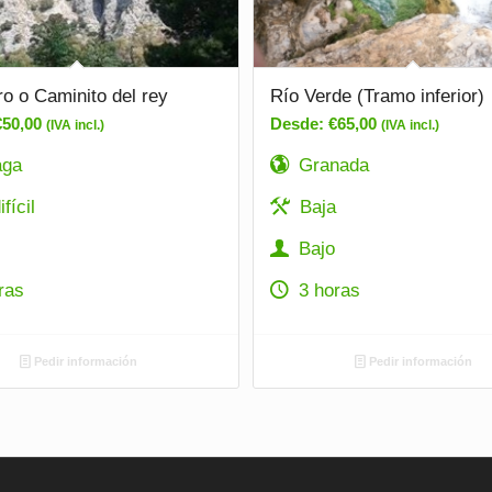
ro o Caminito del rey
Río Verde (Tramo inferior)
€
50,00
Desde:
€
65,00
(IVA incl.)
(IVA incl.)
aga
Granada
fícil
Baja
Bajo
ras
3 horas
Pedir información
Pedir información